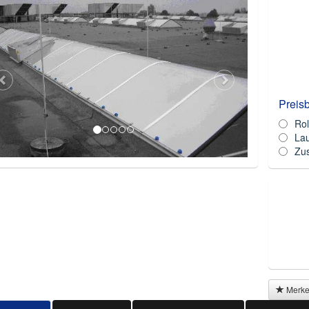
Preis
Rol
La
Zus
Merk