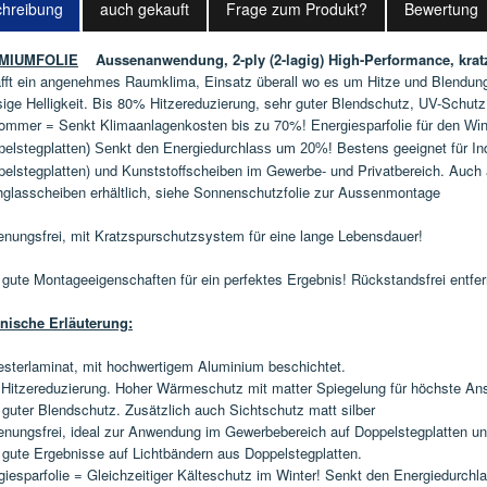
hreibung
auch gekauft
Frage zum Produkt?
Bewertung
MIUMFOLIE
Aussenanwendung, 2-ply (2-lagig) High-Performance, kratzf
fft ein angenehmes Raumklima, Einsatz überall wo es um Hitze und Blendung
ige Helligkeit.
Bis 80% Hitzereduzierung, sehr guter Blendschutz, UV-Schutz,
ommer = Senkt Klimaanlagenkosten bis zu 70%!
Energiesparfolie für den Win
Bestens geeignet für In
pelstegplatten) Senkt den Energiedurchlass um 20%!
pelstegplatten) und Kunststoffscheiben im Gewerbe- und Privatbereich. Auch a
hglasscheiben erhältlich, siehe Sonnenschutzfolie zur Aussenmontage
enungsfrei, mit Kratzspurschutzsystem für eine lange Lebensdauer!
 gute Montageeigenschaften für ein perfektes Ergebnis! Rückstandsfrei entfer
nische Erläuterung:
esterlaminat, mit hochwertigem Aluminium beschichtet.
Hitzereduzierung. Hoher Wärmeschutz mit matter Spiegelung für höchste An
 guter Blendschutz. Zusätzlich auch Sichtschutz matt silber
enungsfrei, ideal zur Anwendung im Gewerbebereich auf Doppelstegplatten un
 gute Ergebnisse auf Lichtbändern aus Doppelstegplatten.
giesparfolie = Gleichzeitiger Kälteschutz im Winter! Senkt den Energiedurch