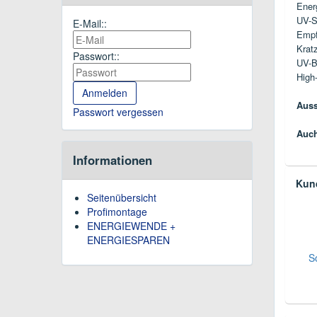
Ener
UV-S
E-Mail::
Empf
Krat
Passwort::
UV-B
High-
Auss
Passwort vergessen
Auch
Informationen
Kund
Seitenübersicht
Profimontage
ENERGIEWENDE +
ENERGIESPAREN
S