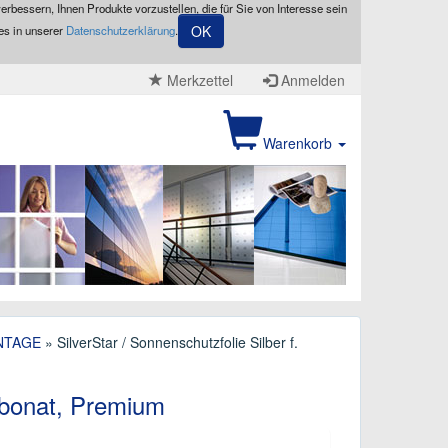
erbessern, Ihnen Produkte vorzustellen, die für Sie von Interesse sein
OK
es in unserer
Datenschutzerklärung
.
Merkzettel
Anmelden
Warenkorb
NTAGE
» SilverStar / Sonnenschutzfolie Silber f.
arbonat, Premium