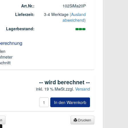
Art.Nr.:
102SiMa20P
Lieferzeit:
3-4 Werktage
(Ausland
abweichend)
Lagerbestand:
berechnung
len
ufmeter
chnitt
-- wird berechnet --
inkl. 19 % MwSt.
zzgl.
Versand
In den Warenkorb
en
Drucken