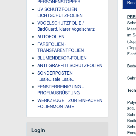
PERSONENSTOPPER
Besc
UV-SCHUTZFOLIEN -
LICHTSCHUTZFOLIEN
PRE
VOGELSCHUTZFOLIE /
Scha
BirdGuard, klarer Vogelschutz
Mäss
im S
AUTOFOLIEN
(Dop
FARBFOLIEN -
(Dop
TRANSPARENTFOLIEN
Flac
BLUMENDEKOR-FOLIEN
ANTI-GRAFFITI SCHUTZFOLIEN
Bedi
SONDERPOSTEN
Sehr
...sale...sale...sale...
FENSTERREINIGUNG -
Tech
PROFIAUSRÜSTUNG
WERKZEUGE - ZUR EINFACHEN
Poly
FOLIENMONTAGE
80% 
Sehr
Bedi
Sehr
Login
Ener