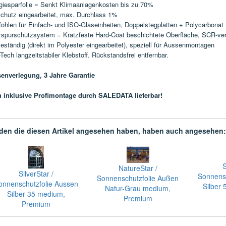
giesparfolie = Senkt Klimaanlagenkosten bis zu 70%
chutz eingearbeitet, max. Durchlass 1%
ohlen für Einfach- und ISO-Glaseinheiten, Doppelstegplatten + Polycarbonat
zspurschutzsystem = Kratzfeste Hard-Coat beschichtete Oberfläche, SCR-ver
eständig (direkt im Polyester eingearbeitet), speziell für Aussenmontagen
Tech langzeitstabiler Klebstoff. Rückstandsfrei entfernbar.
enverlegung, 3 Jahre Garantie
 inklusive
Profimontage durch SALEDATA lieferbar!
en die diesen Artikel angesehen haben, haben auch angesehen:
S
NatureStar /
SilverStar /
Sonnensc
Sonnenschutzfolie Außen
onnenschutzfolie Aussen
Silber 
Natur-Grau medium,
Silber 35 medium,
Premium
Premium