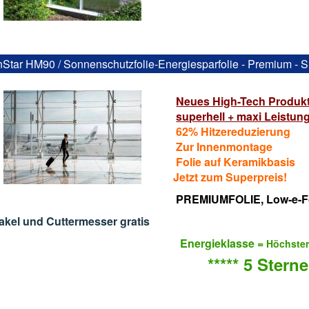
Star HM90 / Sonnenschutzfolie-Energiesparfolie - Premium - S
Neues High-Tech Produkt
superhell + maxi Leistun
62% Hitzereduzierung
Zur Innenmontage
Folie auf Keramikbasis
Jetzt zum Superpreis!
PREMIUMFOLIE,
Low-e-F
akel und Cuttermesser gratis
Energieklasse =
Höchste
***** 5 Sterne