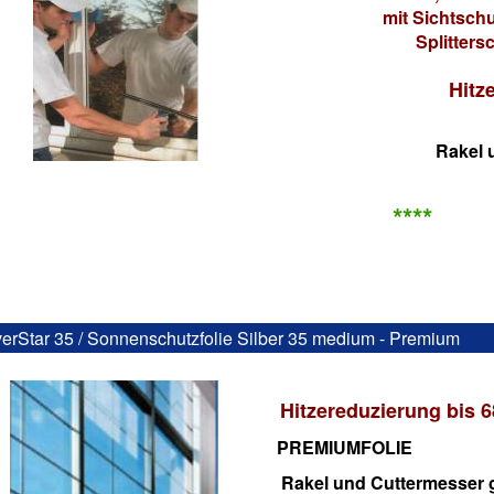
mit Sichtschu
Splitters
Hitze
Rakel 
****
verStar 35 / Sonnenschutzfolie Silber 35 medium - Premium
Hitzereduzierung bis 
PREMIUMFOLIE
Rakel und Cuttermesser g