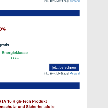
inkl. 19 % MwSt.
zzgl.
Versand
80%
ratis
Energieklasse
****
jetzt berechnen
inkl. 19 % MwSt.
zzgl.
Versand
TA 10
High-Tech Produkt
nschutz- und Sicherheitsfolie