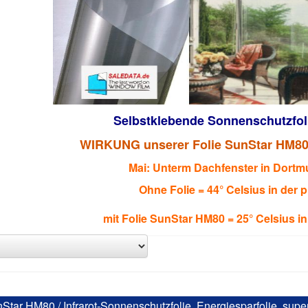
Selbstklebende Sonnenschutzfoli
WIRKUNG unserer Folie SunStar HM80 i
Mai: Unterm Dachfenster in Dort
Ohne Folie = 44° Celsius in der 
mit Folie SunStar HM80 = 25° Celsius in
Star HM80 / Infrarot-Sonnenschutzfolie, Energiesparfolie, supe