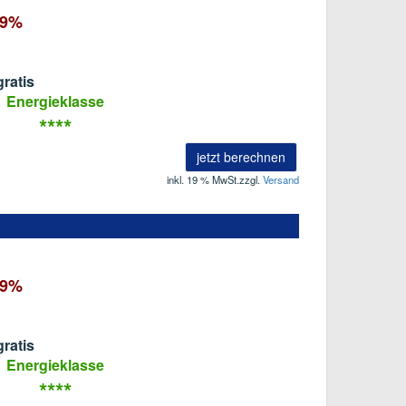
79%
ratis
Energieklasse
****
jetzt berechnen
inkl. 19 % MwSt.
zzgl.
Versand
79%
ratis
Energieklasse
****