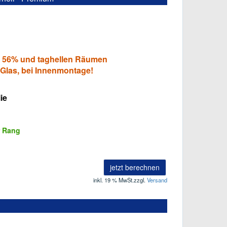
. 56% und taghellen Räumen
Glas, bei Innenmontage!
ie
r Rang
jetzt berechnen
inkl. 19 % MwSt.
zzgl.
Versand