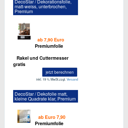
DecoStar / Dekorationsfolie,
matt-weiss, unterbrochen,
Premium
ab 7,90 Euro
Premiumfolie
Rakel und Cuttermesser
gratis
jetzt berechnen
inkl. 19 % MwSt.
zzgl.
Versand
DecoStar / Dekofolie matt,
kleine Quadrate klar, Premium
ab Euro 7,90
Premiumfolie