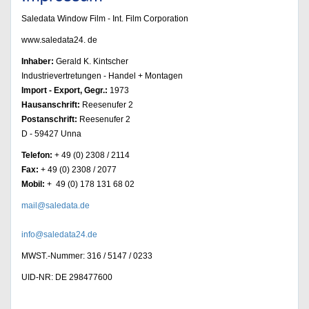
Saledata Window Film - Int. Film Corporation
www.saledata24. de
Inhaber:
Gerald K. Kintscher
Industrievertretungen - Handel + Montagen
Import - Export, Gegr.:
1973
Hausanschrift:
Reesenufer 2
Postanschrift:
Reesenufer 2
D - 59427 Unna
Telefon:
+ 49 (0) 2308 / 2114
Fax:
+ 49 (0) 2308 / 2077
Mobil:
+ 49 (0) 178 131 68 02
mail@saledata.de
info@saledata24.de
MWST.-Nummer: 316 / 5147 / 0233
UID-NR: DE 298477600