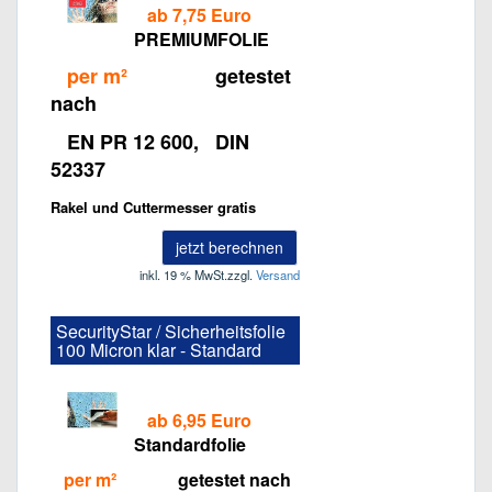
ab 7,75 Euro
PREMIUMFOLIE
per m²
getestet
nach
EN PR 12 600, DIN
52337
Rakel und Cuttermesser gratis
jetzt berechnen
inkl. 19 % MwSt.
zzgl.
Versand
SecurityStar / Sicherheitsfolie
100 Micron klar - Standard
ab 6,95 Euro
Standardfolie
per m²
getestet nach