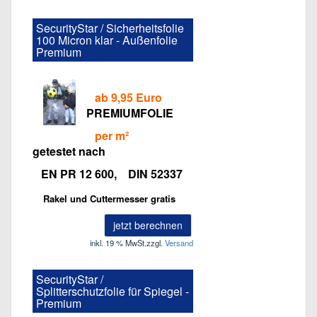
SecurityStar / Sicherheitsfolie
100 Micron klar - Außenfolie
Premium
ab 9,95 Euro
PREMIUMFOLIE
per m²
getestet nach
EN PR 12 600, DIN 52337
Rakel und Cuttermesser gratis
jetzt berechnen
inkl. 19 % MwSt.
zzgl.
Versand
SecurityStar /
Splitterschutzfolie für Spiegel -
Premium