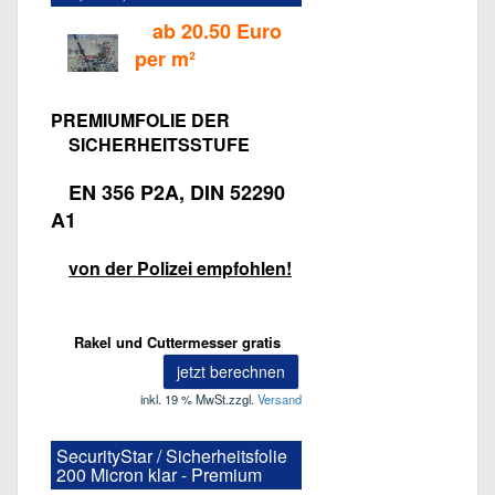
ab 20.50 Euro
per m²
PREMIUMFOLIE DER
SICHERHEITSSTUFE
EN 356 P2A, DIN 52290
A1
von der Polizei empfohlen!
Rakel und Cuttermesser gratis
jetzt berechnen
inkl. 19 % MwSt.
zzgl.
Versand
SecurityStar / Sicherheitsfolie
200 Micron klar - Premium