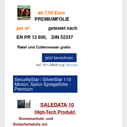
ab 7,95 Euro
PREMIUMFOLIE
per m²
getestet nach
EN PR 12 600, DIN 52337
Rakel und Cuttermesser gratis
jetzt berechnen
inkl. 19 % MwSt.
zzgl.
Versand
SecurityStar / SilverStar 110
Micron, Spion-Spiegelfolie -
Premium
SALEDATA 10
High-Tech Produkt,
Sonnenschutz- und
Sicherheitsfolie mit