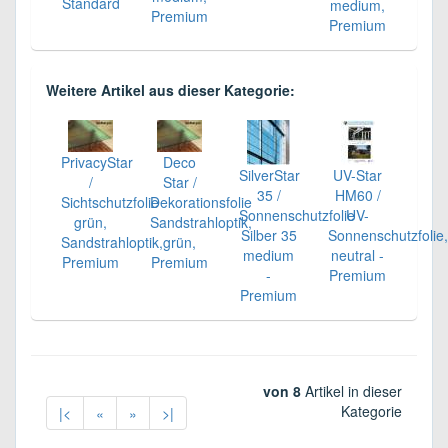
Standard
medium,
Premium
Premium
Weitere Artikel aus dieser Kategorie:
PrivacyStar
Deco
SilverStar
UV-Star
/
Star /
35 /
HM60 /
Sichtschutzfolie
Dekorationsfolie
Sonnenschutzfolie
UV-
grün,
Sandstrahloptik,
Silber 35
Sonnenschutzfolie,
Sandstrahloptik,
grün,
medium
neutral -
Premium
Premium
-
Premium
Premium
von 8
Artikel in dieser
Kategorie
|<
«
»
>|