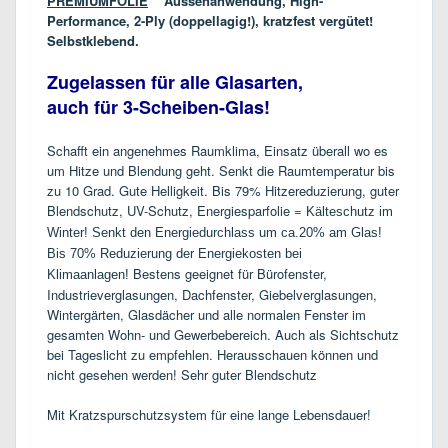
PREMIUMFOLIE
Aussenanwendung, High-
Performance, 2-Ply (doppellagig!), kratzfest vergütet!
Selbstklebend.
Zugelassen für alle Glasarten,
auch für 3-Scheiben-Glas!
Schafft ein angenehmes Raumklima, Einsatz überall wo es
um Hitze und Blendung geht. Senkt die Raumtemperatur bis
zu 10 Grad. Gute Helligkeit.
Bis 79% Hitzereduzierung, guter
Blendschutz, UV-Schutz, Energiesparfolie =
Kälteschutz im
Winter! Senkt den Energiedurchlass um ca.20% am Glas!
Bis 70% Reduzierung der Energiekosten bei
Bestens geeignet für Bürofenster,
Klimaanlagen!
Industrieverglasungen, Dachfenster, Giebelverglasungen,
Wintergärten, Glasdächer und alle normalen Fenster im
gesamten Wohn- und Gewerbebereich. Auch als Sichtschutz
bei Tageslicht zu empfehlen. Herausschauen können und
nicht gesehen werden! Sehr guter Blendschutz
Mit Kratzspurschutzsystem für eine lange Lebensdauer!