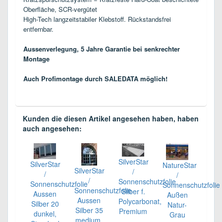
Oberfläche, SCR-vergütet
High-Tech langzeitstabiler Klebstoff. Rückstandsfrei
entfernbar.
Aussenverlegung, 5 Jahre Garantie bei senkrechter
Montage
Auch Profimontage durch SALEDATA möglich!
Kunden die diesen Artikel angesehen haben, haben
auch angesehen:
SilverStar
SilverStar
NatureStar
SilverStar
/
/
/
/
Sonnenschutzfolie
Sonnenschutzfolie
Sonnenschutzfolie
Sonnenschutzfolie
Silber f.
Aussen
Außen
Aussen
Polycarbonat,
Silber 20
Natur-
Silber 35
Premium
dunkel,
Grau
medium,