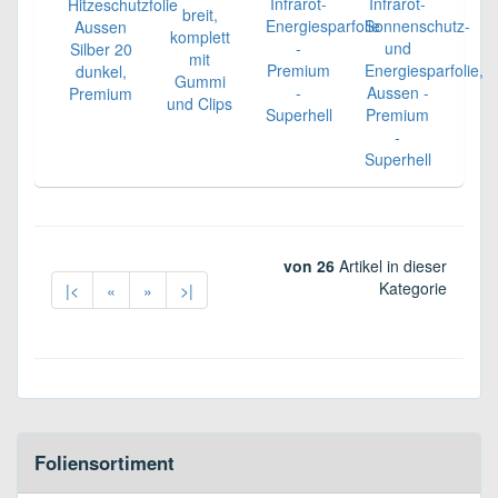
Infrarot-
Infrarot-
Hitzeschutzfolie
breit,
Energiesparfolie
Sonnenschutz-
Aussen
komplett
-
und
Silber 20
mit
Premium
Energiesparfolie,
dunkel,
Gummi
-
Aussen -
Premium
und Clips
Superhell
Premium
-
Superhell
von 26
Artikel in dieser
Kategorie
|<
«
»
>|
Foliensortiment