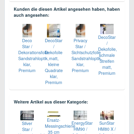
Kunden die diesen Artikel angesehen haben, haben
auch angesehen:
DecoStar
Deco
DecoStar
Privacy
/
Star /
/
Star /
Dekofolie,
Dekorationsfolie
Dekofolie
Sichtschutzfolie
schmale
Sandstrahloptik,
matt,
Sandstrahloptik,
Streifen
klar,
kleine
klar,
matt,
Premium
Quadrate
Premium
Premium
klar,
Premium
Weitere Artikel aus dieser Kategorie:
Ersatz-
EnergyStar
SunStar
Silver
Messingschiene
HM90 /
HM80 X /
Star /
35 cm