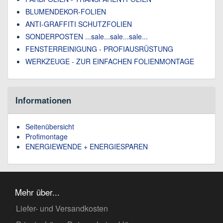
BLUMENDEKOR-FOLIEN
ANTI-GRAFFITI SCHUTZFOLIEN
SONDERPOSTEN ...sale...sale...sale...
FENSTERREINIGUNG - PROFIAUSRÜSTUNG
WERKZEUGE - ZUR EINFACHEN FOLIENMONTAGE
Informationen
Seitenübersicht
Profimontage
ENERGIEWENDE + ENERGIESPAREN
Mehr über...
Liefer- und Versandkosten