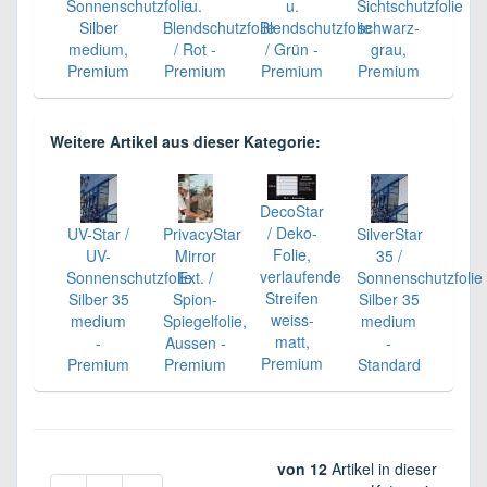
Sonnenschutzfolie
u.
u.
Sichtschutzfolie
Silber
Blendschutzfolie
Blendschutzfolie
schwarz-
medium,
/ Rot -
/ Grün -
grau,
Premium
Premium
Premium
Premium
Weitere Artikel aus dieser Kategorie:
DecoStar
/ Deko-
UV-Star /
PrivacyStar
SilverStar
Folie,
UV-
Mirror
35 /
verlaufende
Sonnenschutzfolie
Ext. /
Sonnenschutzfolie
Streifen
Silber 35
Spion-
Silber 35
weiss-
medium
Spiegelfolie,
medium
matt,
-
Aussen -
-
Premium
Premium
Premium
Standard
von 12
Artikel in dieser