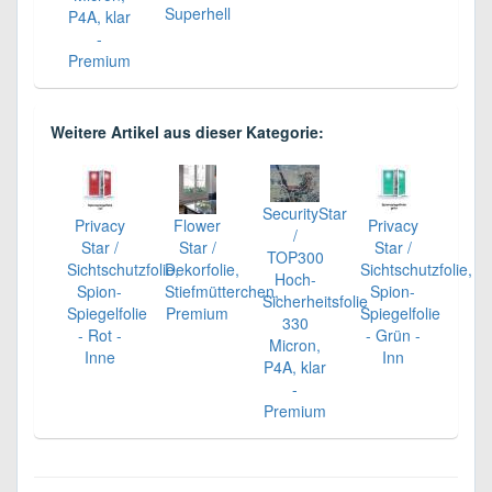
Superhell
P4A, klar
-
Premium
Weitere Artikel aus dieser Kategorie:
SecurityStar
Privacy
Flower
Privacy
/
Star /
Star /
Star /
TOP300
Sichtschutzfolie,
Dekorfolie,
Sichtschutzfolie,
Hoch-
Spion-
Stiefmütterchen,
Spion-
Sicherheitsfolie
Spiegelfolie
Premium
Spiegelfolie
330
- Rot -
- Grün -
Micron,
Inne
Inn
P4A, klar
-
Premium