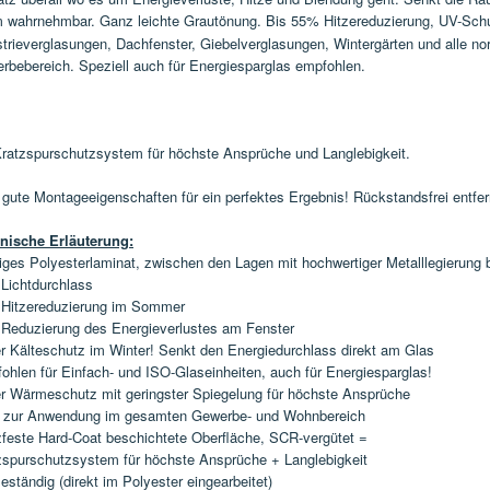
 wahrnehmbar. Ganz leichte Grautönung.
Bis 55% Hitzereduzierung, UV-Sch
strieverglasungen, Dachfenster, Giebelverglasungen, Wintergärten und alle 
rbebereich. Speziell auch für Energiesparglas empfohlen.
Kratzspurschutzsystem für höchste Ansprüche und Langlebigkeit.
 gute Montageeigenschaften für ein perfektes Ergebnis!
Rückstandsfrei entfer
nische Erläuterung:
giges Polyesterlaminat, zwischen den Lagen mit hochwertiger Metalllegierung 
Lichtdurchlass
Hitzereduzierung im Sommer
Reduzierung des Energieverlustes am Fenster
r Kälteschutz im Winter! Senkt den Energiedurchlass direkt am Glas
ohlen für Einfach- und ISO-Glaseinheiten, auch für Energiesparglas!
r Wärmeschutz mit geringster Spiegelung für höchste Ansprüche
l zur Anwendung im gesamten Gewerbe- und Wohnbereich
zfeste Hard-Coat beschichtete Oberfläche, SCR-vergütet =
zspurschutzsystem für höchste Ansprüche + Langlebigkeit
ständig (direkt im Polyester eingearbeitet)