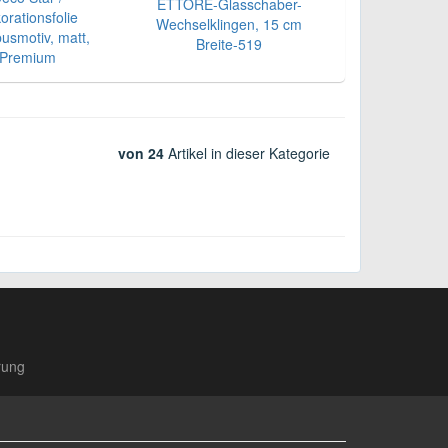
ETTORE-Glasschaber-
orationsfolie
Wechselklingen, 15 cm
smotiv, matt,
Breite-519
Premium
von 24
Artikel in dieser Kategorie
rung