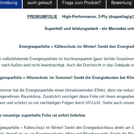
hreibung
auch gekauft
Frage zum Produkt?
Bewertung
PREMIUMFOLIE
High-Performance, 2-Ply (doppellagig!
Superhell und leistungsstark - ein Mercedes unt
Energiesparfolie =
Kälteschutz im Winter! Senkt den Energie
e selbstklebende Energiesparfolie ist hochtransparent (ganz leichte Grautönu
t nach Außen wird nicht beeinträchtigt. Auch die Durchsicht in das Gebäude is
giesparfolie = Hitzeschutz im Sommer! Senkt die Energiekosten bei Kl
ommer hat die Energiesparfolie einen klimatisierenden Effekt, denn sie reduz
angenehmes Raumklima.
Zusätzlich verzögert diese Folie mit ihrem eingear
rieur und schützt so vor nachteiligen Folgen durch UV-Licht. Siehe auch unse
e neuartige superhelle Folie ist sofort lieferbar.
giesparfolie =
Kälteschutz im Winter! Senkt den Energiedurchlass direkt am
atz überall wo es um Energieverluste, Hitze und Blendung geht. Senkt die Ra