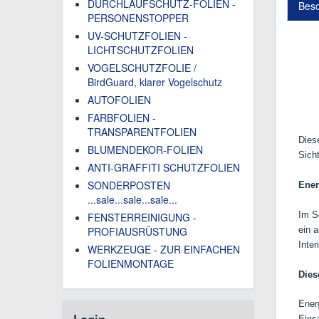
DURCHLAUFSCHUTZ-FOLIEN -
Besc
PERSONENSTOPPER
UV-SCHUTZFOLIEN -
LICHTSCHUTZFOLIEN
VOGELSCHUTZFOLIE /
BirdGuard, klarer Vogelschutz
AUTOFOLIEN
FARBFOLIEN -
TRANSPARENTFOLIEN
Dies
BLUMENDEKOR-FOLIEN
Sich
ANTI-GRAFFITI SCHUTZFOLIEN
SONDERPOSTEN
Ener
...sale...sale...sale...
Im S
FENSTERREINIGUNG -
PROFIAUSRÜSTUNG
ein 
Inte
WERKZEUGE - ZUR EINFACHEN
FOLIENMONTAGE
Dies
Ener
Login
Eins