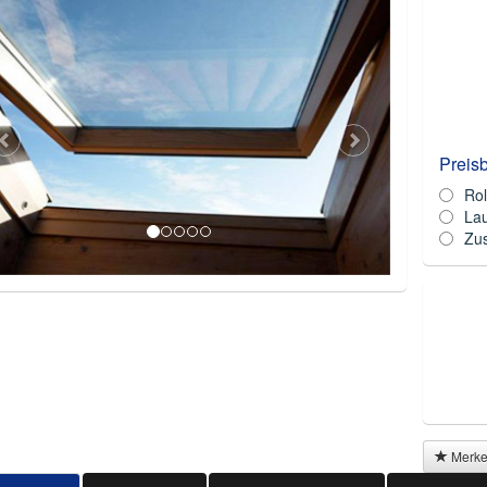
Preis
Rol
La
Zus
Merk