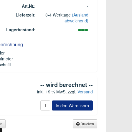
Art.Nr.:
-
Lieferzeit:
3-4 Werktage
(Ausland
abweichend)
Lagerbestand:
berechnung
len
ufmeter
chnitt
-- wird berechnet --
inkl. 19 % MwSt.
zzgl.
Versand
In den Warenkorb
en
Drucken