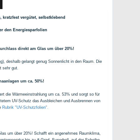
),
kratzfest vergütet, selbstklebend
er den Energiesparfolien
durchlass direkt am Glas um über 20%!
ng), deshalb gelangt genug Sonnenlicht in den Raum. Die
t sehr gut.
imaanlagen um ca. 50%!
iert die Wärmeeinstrahlung um ca. 53% und sorgt so für
beitetem UV-Schutz das Ausbleichen und Ausbrennen von
re
Rubrik "UV-Schutzfolien".
Schafft ein angenehmes Raumklima,
 Glas um über 20%!
umtemperatur bis zu 8 Grad. Superhell, auf der Scheibe