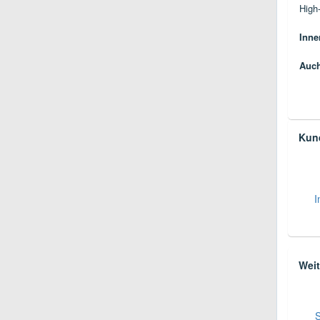
High-
Inne
Auch
Kund
I
Weit
S