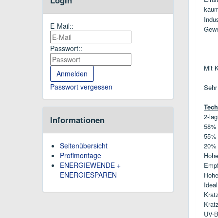
kaum
Indu
E-Mail::
Gewe
Passwort::
Mit 
Passwort vergessen
Sehr
Tech
2-la
Informationen
58% 
55% 
Seitenübersicht
20% 
Profimontage
Hohe
ENERGIEWENDE +
Empf
ENERGIESPAREN
Hohe
Idea
Krat
Krat
UV-Be