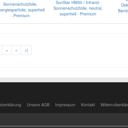
SunStar HM50 / Infrarot-
Sonnenschutzfolie,
Dek
Sonnenschutzfolie, neutral,
ergiesparfolie, superhell
Bambu
superhell - Premium
- Premium
«
»
>|
utzerklärung
Unsere AGB
Impressum
Kontakt
Widerrufserklä