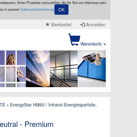
erbessern, Ihnen Produkte vorzustellen, die für Sie von Interesse sein
OK
es in unserer
Datenschutzerklärung
.
Merkzettel
Anmelden
Warenkorb
TE
» EnergyStar HM60 / Infrarot-Energiesparfolie,
neutral - Premium