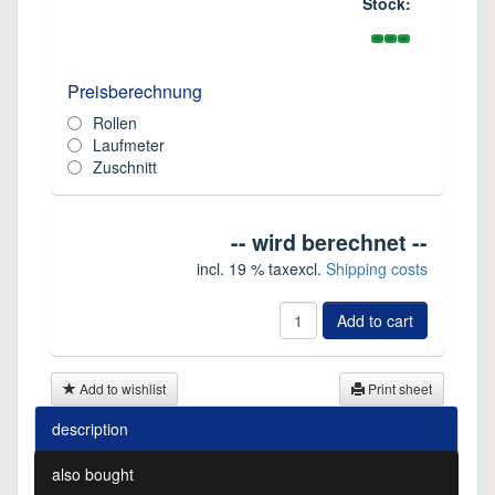
Stock:
Preisberechnung
Rollen
Laufmeter
Zuschnitt
-- wird berechnet --
incl. 19 % tax
excl.
Shipping costs
Add to cart
Add to wishlist
Print sheet
description
also bought